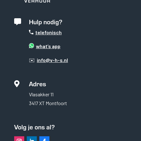
Hulp nodig?

telefonisch
what’s app
✉️
info@v-h-s.nl
Adres

Vlasakker 11
Noodzakelijk
3417 XT Montfoort
Noodzakelijke cookies
zijn essentieel om de
website goed te laten
functioneren. Deze
Volg je ons al?
categorie bevat
alleen cookies die