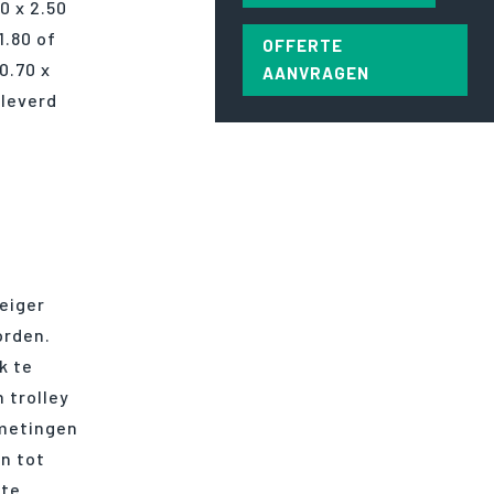
0 x 2.50
1.80 of
OFFERTE
0.70 x
AANVRAGEN
eleverd
eiger
orden.
k te
 trolley
fmetingen
en tot
ate