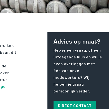
Advies op maat?
bruiker.
Heb je een vraag, of een
baar, dit
uitdagende klus en wil je
m
even overleggen met
n de
één van onze
 over
medewerkers? Wij
stuk
helpen je graag
iger
persoonlijk verder.
DIRECT CONTACT