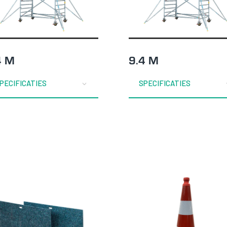
4 M
9.4 M
PECIFICATIES
SPECIFICATIES
Noodzakelijk
Noodzakelijke cookies
zijn essentieel om de
website goed te laten
functioneren. Deze
categorie bevat
alleen cookies die