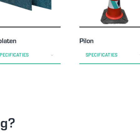
zorgen voor
basisfunctionaliteiten
en
beveiligingsfuncties
van de website. Deze
cookies slaan geen
persoonlijke
platen
Pilon
informatie op.
PECIFICATIES
SPECIFICATIES
Statistieken
Om de
functionaliteit
en structuur
van de
website te
kunnen
verbeteren op
basis van hoe
ag?
de website
wordt
gebruikt.