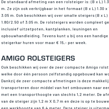
De standaard afmeting van een rolsteiger is: (B x L) 1.3
m. Ze zijn ook verkrijgbaar in het formaat (B x L) 1.30 x 
3.05 m. Ook beschikken wij over smalle steigers (B x L) 
1.80/2.50 of 3.05 m. De rolsteigers worden compleet g
inclusief uitzetpoten, kantplanken, leuningen en
opbouwhandleiding. Tevens kunt u bij ons een handige
steigerkar huren voor maar € 15,- per week.
AMIGO ROLSTEIGERS
Ook beschikken wij over de zeer compacte Amigo rolst
welke door één persoon zelfstandig opgebouwd kan w
Dankzij de zeer compacte afmetingen is deze makkelij
transporteren door middel van het ombouwen naar een
met een transporthoogte van slechts 1,2 meter. De a
van de steiger zijn 1,2 m X 0,7 m en deze is op te bouw
een werkhoogte van 6,4 meter. Deze steiger is uiterm