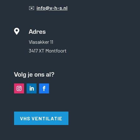
✉️
info@v-h-s.nl
Adres

Vlasakker 11
3417 XT Montfoort
Volg je ons al?
Noodzakelijk
Noodzakelijke cookies
zijn essentieel om de
website goed te laten
VHS VENTILATIE
functioneren. Deze
categorie bevat
alleen cookies die