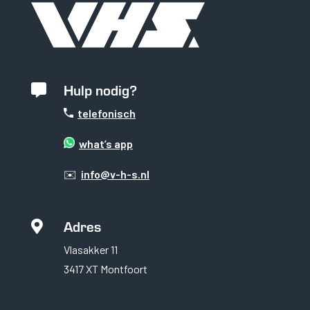
Hulp nodig?

telefonisch
what’s app
✉️
info@v-h-s.nl
Adres

Vlasakker 11
3417 XT Montfoort