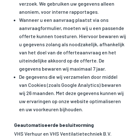
categorie bevat
verzoek. We gebruiken uw gegevens alleen
alleen cookies die
anoniem, voor interne rapportages.
zorgen voor
basisfunctionaliteiten
Wanneer u een aanvraag plaatst via ons
en
aanvraagformulier, moeten wij u een passende
beveiligingsfuncties
offerte kunnen toesturen. Hiervoor bewaren wij
van de website. Deze
cookies slaan geen
u gegevens zolang als noodzakelijk, afhankelijk
persoonlijke
van het doel van de offerteaanvraag en het
informatie op.
uiteindelijke akkoord op de offerte. De
gegevens bewaren wij maximaal 7 jaar.
Statistieken
De gegevens die wij verzamelen door middel
Om de
van Cookies (zoals Google Analytics) bewaren
functionaliteit
wij 26 maanden. Met deze gegevens kunnen wij
en structuur
van de
uw ervaringen op onze website optimaliseren
website te
en uw voorkeuren bijhouden.
kunnen
verbeteren op
basis van hoe
Geautomatiseerde besluitvorming
de website
VHS Verhuur en VHS Ventilatietechniek B.V.
wordt