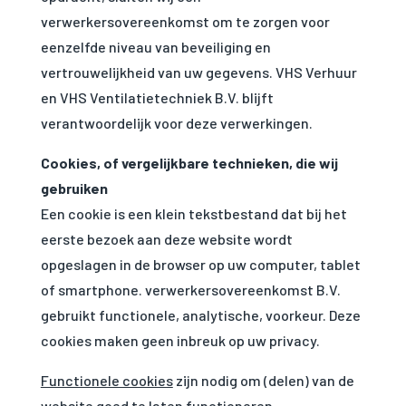
interesses en
verwerkersovereenkomst om te zorgen voor
gedrag te delen
eenzelfde niveau van beveiliging en
terwijl je onze site
bezoekt, vergroot
vertrouwelijkheid van uw gegevens. VHS Verhuur
je de kans op het
en VHS Ventilatietechniek B.V. blijft
zien van
gepersonaliseerde
verantwoordelijk voor deze verwerkingen.
inhoud en
aanbiedingen.
Cookies, of vergelijkbare technieken, die wij
gebruiken
Een cookie is een klein tekstbestand dat bij het
eerste bezoek aan deze website wordt
opgeslagen in de browser op uw computer, tablet
of smartphone. verwerkersovereenkomst B.V.
gebruikt functionele, analytische, voorkeur. Deze
cookies maken geen inbreuk op uw privacy.
Functionele cookies
zijn nodig om (delen) van de
website goed te laten functioneren.