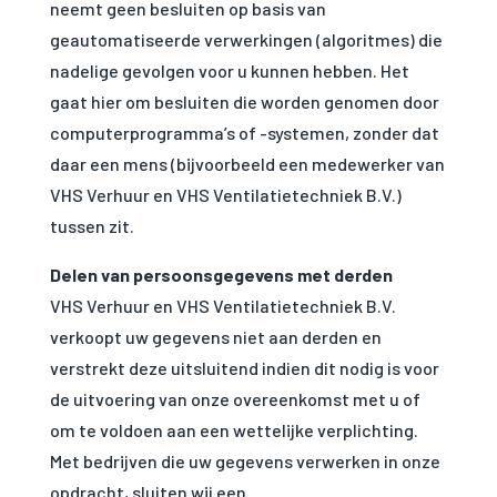
gebruikt.
neemt geen besluiten op basis van
geautomatiseerde verwerkingen (algoritmes) die
nadelige gevolgen voor u kunnen hebben. Het
Ervaring
Om onze
gaat hier om besluiten die worden genomen door
website zo
computerprogramma’s of -systemen, zonder dat
goed mogelijk
te laten
daar een mens (bijvoorbeeld een medewerker van
functioneren
VHS Verhuur en VHS Ventilatietechniek B.V.)
tijdens jou
tussen zit.
bezoek. Als je
deze cookies
weigert, zal
Delen van persoonsgegevens met derden
een deel van
VHS Verhuur en VHS Ventilatietechniek B.V.
de
functionaliteit
verkoopt uw gegevens niet aan derden en
van de
verstrekt deze uitsluitend indien dit nodig is voor
website
verdwijnen.
de uitvoering van onze overeenkomst met u of
om te voldoen aan een wettelijke verplichting.
Met bedrijven die uw gegevens verwerken in onze
Marketing
Door jouw
opdracht, sluiten wij een