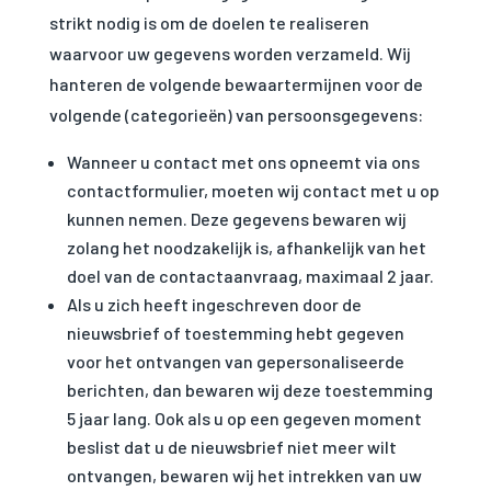
strikt nodig is om de doelen te realiseren
waarvoor uw gegevens worden verzameld. Wij
hanteren de volgende bewaartermijnen voor de
volgende (categorieën) van persoonsgegevens:
Wanneer u contact met ons opneemt via ons
contactformulier, moeten wij contact met u op
kunnen nemen. Deze gegevens bewaren wij
zolang het noodzakelijk is, afhankelijk van het
doel van de contactaanvraag, maximaal 2 jaar.
Als u zich heeft ingeschreven door de
nieuwsbrief of toestemming hebt gegeven
voor het ontvangen van gepersonaliseerde
Noodzakelijk
berichten, dan bewaren wij deze toestemming
Noodzakelijke cookies
5 jaar lang. Ook als u op een gegeven moment
zijn essentieel om de
beslist dat u de nieuwsbrief niet meer wilt
website goed te laten
functioneren. Deze
ontvangen, bewaren wij het intrekken van uw