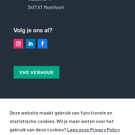
3417 XT Montfoort
Ervaring
Om onze
website zo
goed mogelijk
Volg je ons al?
te laten
functioneren
tijdens jou
bezoek. Als je
deze cookies
weigert, zal
een deel van
VHS VERHUUR
de
functionaliteit
van de
website
verdwijnen.
OVER VHS
Deze website maakt gebruik van functionele en
Marketing
statistische cookies. Wil je meer weten over het
Door jouw
CURSUSSEN
interesses en
gebruik van deze cookies?
Lees onze Privacy Policy
gedrag te delen