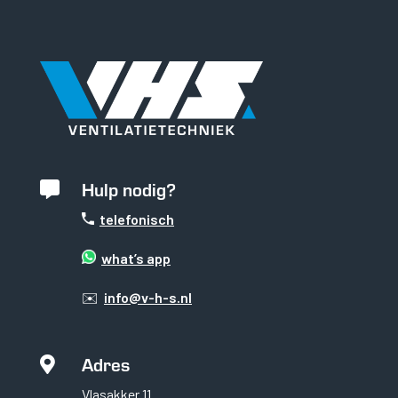
zorgen voor
basisfunctionaliteiten
en
beveiligingsfuncties
van de website. Deze
cookies slaan geen
persoonlijke
informatie op.
Statistieken
Hulp nodig?

Om de
functionaliteit
telefonisch
en structuur
van de
what’s app
website te
kunnen
✉️
info@v-h-s.nl
verbeteren op
basis van hoe
de website
wordt
Adres

gebruikt.
Vlasakker 11