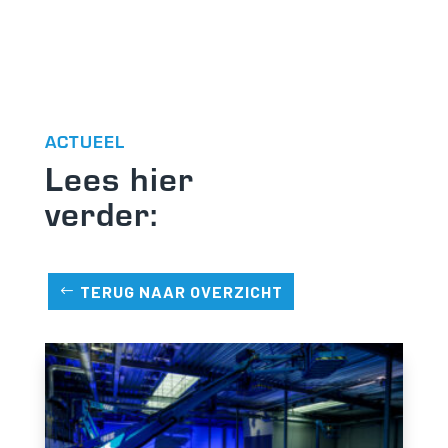
ACTUEEL
Lees hier
verder:
TERUG NAAR OVERZICHT
Noodzakelijk
Noodzakelijke cookies
zijn essentieel om de
website goed te laten
functioneren. Deze
categorie bevat
alleen cookies die