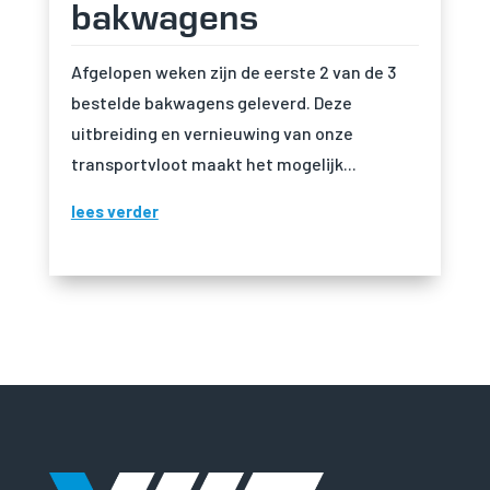
bakwagens
terwijl je onze site
bezoekt, vergroot
je de kans op het
Afgelopen weken zijn de eerste 2 van de 3
zien van
gepersonaliseerde
bestelde bakwagens geleverd. Deze
inhoud en
uitbreiding en vernieuwing van onze
aanbiedingen.
transportvloot maakt het mogelijk...
lees verder