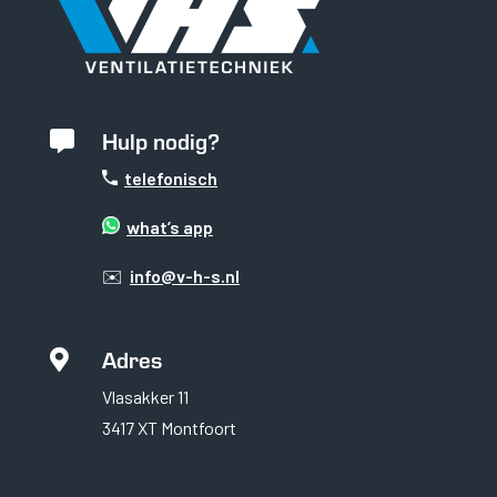
Hulp nodig?

telefonisch
what’s app
✉️
info@v-h-s.nl
Adres

Vlasakker 11
3417 XT Montfoort