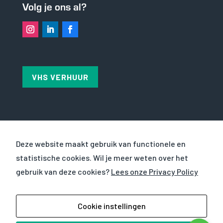
Volg je ons al?
VHS VERHUUR
OVER VHS
Deze website maakt gebruik van functionele en
statistische cookies. Wil je meer weten over het
CURSUSSEN
gebruik van deze cookies?
Lees onze Privacy Policy
WERKEN EN LEREN BIJ
© 2023
VHS Verhuur en VHS Ventilatietechniek
Cookie instellingen
BV |
Privacyverklaring
| Website door
Mind your