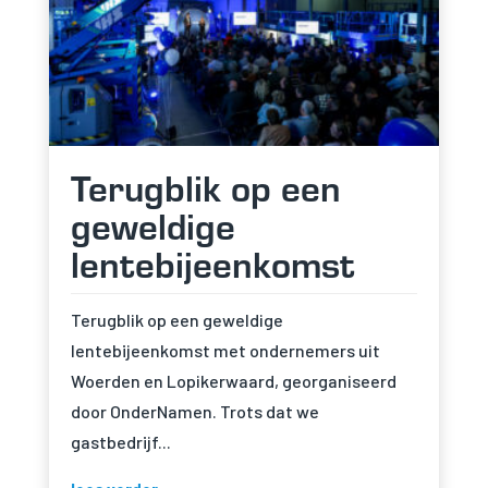
zorgen voor
basisfunctionaliteiten
en
beveiligingsfuncties
van de website. Deze
cookies slaan geen
persoonlijke
informatie op.
Terugblik op een
geweldige
Statistieken
Om de
lentebijeenkomst
functionaliteit
en structuur
van de
Terugblik op een geweldige
website te
kunnen
lentebijeenkomst met ondernemers uit
verbeteren op
Woerden en Lopikerwaard, georganiseerd
basis van hoe
de website
door OnderNamen. Trots dat we
wordt
gastbedrijf...
gebruikt.